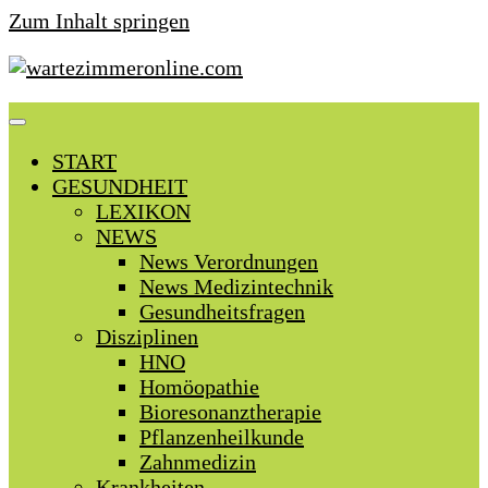
Zum Inhalt springen
START
GESUNDHEIT
LEXIKON
NEWS
News Verordnungen
News Medizintechnik
Gesundheitsfragen
Disziplinen
HNO
Homöopathie
Bioresonanztherapie
Pflanzenheilkunde
Zahnmedizin
Krankheiten