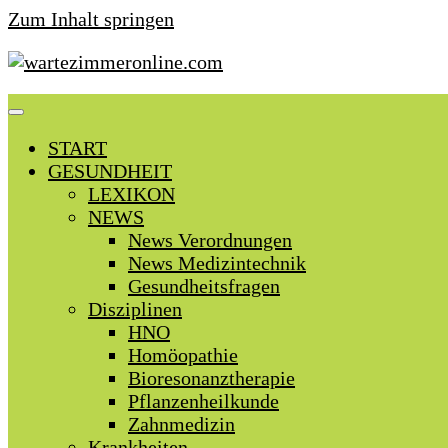
Zum Inhalt springen
START
GESUNDHEIT
LEXIKON
NEWS
News Verordnungen
News Medizintechnik
Gesundheitsfragen
Disziplinen
HNO
Homöopathie
Bioresonanztherapie
Pflanzenheilkunde
Zahnmedizin
Krankheiten