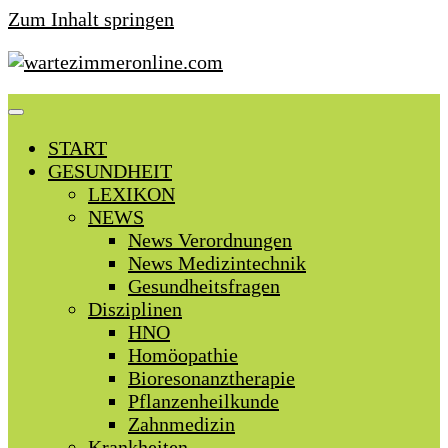
Zum Inhalt springen
START
GESUNDHEIT
LEXIKON
NEWS
News Verordnungen
News Medizintechnik
Gesundheitsfragen
Disziplinen
HNO
Homöopathie
Bioresonanztherapie
Pflanzenheilkunde
Zahnmedizin
Krankheiten