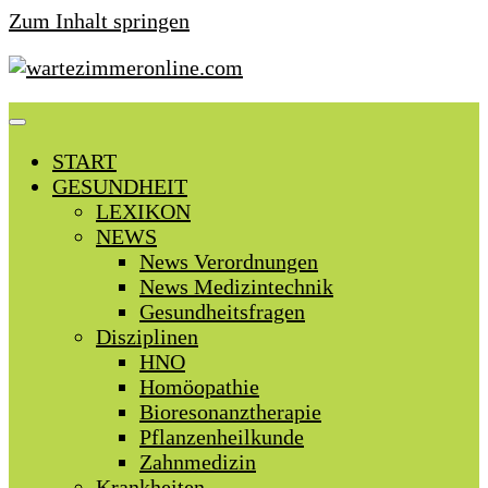
Zum Inhalt springen
START
GESUNDHEIT
LEXIKON
NEWS
News Verordnungen
News Medizintechnik
Gesundheitsfragen
Disziplinen
HNO
Homöopathie
Bioresonanztherapie
Pflanzenheilkunde
Zahnmedizin
Krankheiten