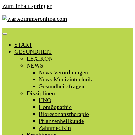
Zum Inhalt springen
START
GESUNDHEIT
LEXIKON
NEWS
News Verordnungen
News Medizintechnik
Gesundheitsfragen
Disziplinen
HNO
Homöopathie
Bioresonanztherapie
Pflanzenheilkunde
Zahnmedizin
Krankheiten