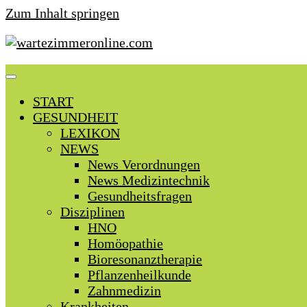
Zum Inhalt springen
START
GESUNDHEIT
LEXIKON
NEWS
News Verordnungen
News Medizintechnik
Gesundheitsfragen
Disziplinen
HNO
Homöopathie
Bioresonanztherapie
Pflanzenheilkunde
Zahnmedizin
Krankheiten