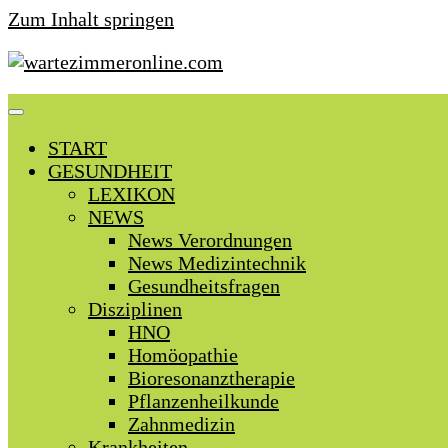
Zum Inhalt springen
START
GESUNDHEIT
LEXIKON
NEWS
News Verordnungen
News Medizintechnik
Gesundheitsfragen
Disziplinen
HNO
Homöopathie
Bioresonanztherapie
Pflanzenheilkunde
Zahnmedizin
Krankheiten