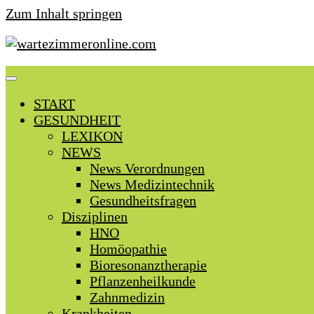
Zum Inhalt springen
START
GESUNDHEIT
LEXIKON
NEWS
News Verordnungen
News Medizintechnik
Gesundheitsfragen
Disziplinen
HNO
Homöopathie
Bioresonanztherapie
Pflanzenheilkunde
Zahnmedizin
Krankheiten