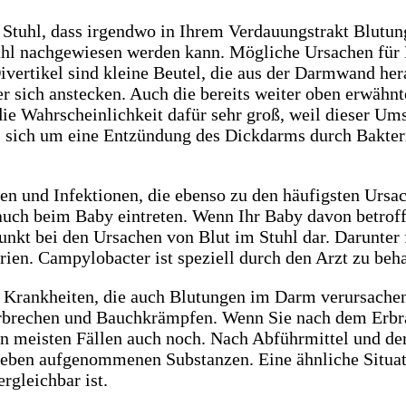
 Stuhl, dass irgendwo in Ihrem Verdauungstrakt Blutun
tuhl nachgewiesen werden kann. Mögliche Ursachen für B
ivertikel sind kleine Beutel, die aus der Darmwand he
 sich anstecken. Auch die bereits weiter oben erwähnte
ie Wahrscheinlichkeit dafür sehr groß, weil dieser Ums
t es sich um eine Entzündung des Dickdarms durch Bakter
 und Infektionen, die ebenso zu den häufigsten Ursac
ch beim Baby eintreten. Wenn Ihr Baby davon betroffen
unkt bei den Ursachen von Blut im Stuhl dar. Darunter
ien. Campylobacter ist speziell durch den Arzt zu beha
 Krankheiten, die auch Blutungen im Darm verursachen
Erbrechen und Bauchkrämpfen. Wenn Sie nach dem Erbr
en meisten Fällen auch noch. Nach Abführmittel und de
er eben aufgenommenen Substanzen. Eine ähnliche Situa
rgleichbar ist.