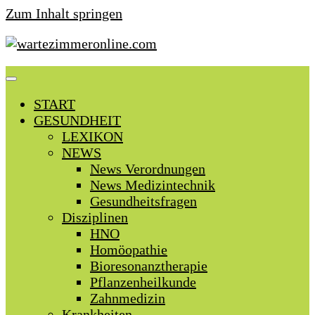
Zum Inhalt springen
START
GESUNDHEIT
LEXIKON
NEWS
News Verordnungen
News Medizintechnik
Gesundheitsfragen
Disziplinen
HNO
Homöopathie
Bioresonanztherapie
Pflanzenheilkunde
Zahnmedizin
Krankheiten