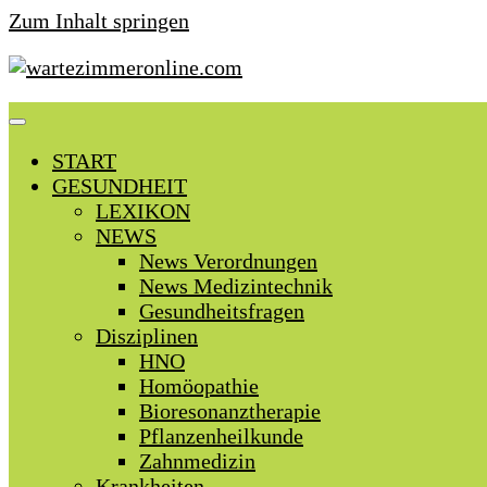
Zum Inhalt springen
START
GESUNDHEIT
LEXIKON
NEWS
News Verordnungen
News Medizintechnik
Gesundheitsfragen
Disziplinen
HNO
Homöopathie
Bioresonanztherapie
Pflanzenheilkunde
Zahnmedizin
Krankheiten