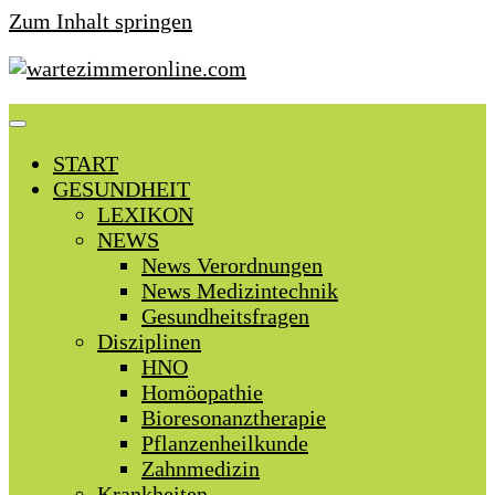
Zum Inhalt springen
START
GESUNDHEIT
LEXIKON
NEWS
News Verordnungen
News Medizintechnik
Gesundheitsfragen
Disziplinen
HNO
Homöopathie
Bioresonanztherapie
Pflanzenheilkunde
Zahnmedizin
Krankheiten