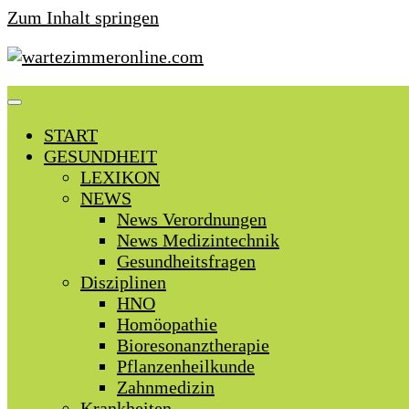
Zum Inhalt springen
START
GESUNDHEIT
LEXIKON
NEWS
News Verordnungen
News Medizintechnik
Gesundheitsfragen
Disziplinen
HNO
Homöopathie
Bioresonanztherapie
Pflanzenheilkunde
Zahnmedizin
Krankheiten