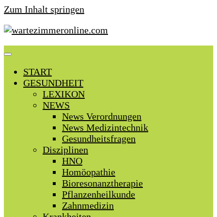
Zum Inhalt springen
START
GESUNDHEIT
LEXIKON
NEWS
News Verordnungen
News Medizintechnik
Gesundheitsfragen
Disziplinen
HNO
Homöopathie
Bioresonanztherapie
Pflanzenheilkunde
Zahnmedizin
Krankheiten