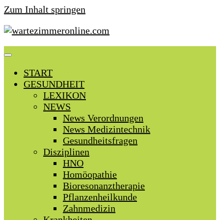
Zum Inhalt springen
START
GESUNDHEIT
LEXIKON
NEWS
News Verordnungen
News Medizintechnik
Gesundheitsfragen
Disziplinen
HNO
Homöopathie
Bioresonanztherapie
Pflanzenheilkunde
Zahnmedizin
Krankheiten