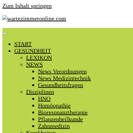
Zum Inhalt springen
START
GESUNDHEIT
LEXIKON
NEWS
News Verordnungen
News Medizintechnik
Gesundheitsfragen
Disziplinen
HNO
Homöopathie
Bioresonanztherapie
Pflanzenheilkunde
Zahnmedizin
Krankheiten