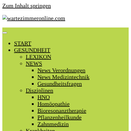
Zum Inhalt springen
START
GESUNDHEIT
LEXIKON
NEWS
News Verordnungen
News Medizintechnik
Gesundheitsfragen
Disziplinen
HNO
Homöopathie
Bioresonanztherapie
Pflanzenheilkunde
Zahnmedizin
Krankheiten