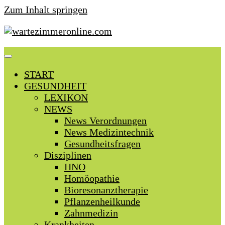
Zum Inhalt springen
START
GESUNDHEIT
LEXIKON
NEWS
News Verordnungen
News Medizintechnik
Gesundheitsfragen
Disziplinen
HNO
Homöopathie
Bioresonanztherapie
Pflanzenheilkunde
Zahnmedizin
Krankheiten