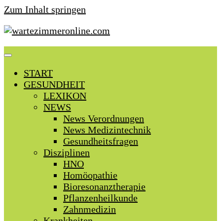
Zum Inhalt springen
START
GESUNDHEIT
LEXIKON
NEWS
News Verordnungen
News Medizintechnik
Gesundheitsfragen
Disziplinen
HNO
Homöopathie
Bioresonanztherapie
Pflanzenheilkunde
Zahnmedizin
Krankheiten