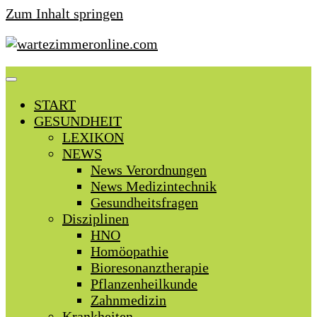
Zum Inhalt springen
START
GESUNDHEIT
LEXIKON
NEWS
News Verordnungen
News Medizintechnik
Gesundheitsfragen
Disziplinen
HNO
Homöopathie
Bioresonanztherapie
Pflanzenheilkunde
Zahnmedizin
Krankheiten