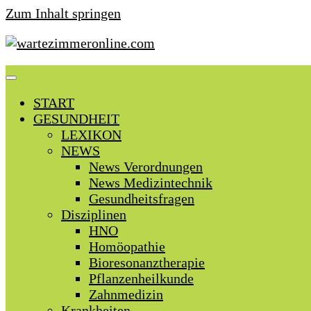
Zum Inhalt springen
START
GESUNDHEIT
LEXIKON
NEWS
News Verordnungen
News Medizintechnik
Gesundheitsfragen
Disziplinen
HNO
Homöopathie
Bioresonanztherapie
Pflanzenheilkunde
Zahnmedizin
Krankheiten