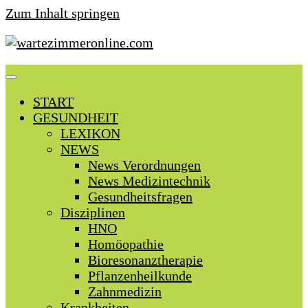
Zum Inhalt springen
START
GESUNDHEIT
LEXIKON
NEWS
News Verordnungen
News Medizintechnik
Gesundheitsfragen
Disziplinen
HNO
Homöopathie
Bioresonanztherapie
Pflanzenheilkunde
Zahnmedizin
Krankheiten