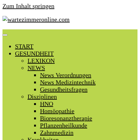
Zum Inhalt springen
START
GESUNDHEIT
LEXIKON
NEWS
News Verordnungen
News Medizintechnik
Gesundheitsfragen
Disziplinen
HNO
Homöopathie
Bioresonanztherapie
Pflanzenheilkunde
Zahnmedizin
Krankheiten