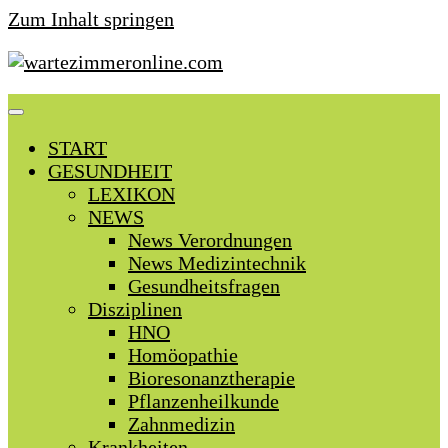
Zum Inhalt springen
START
GESUNDHEIT
LEXIKON
NEWS
News Verordnungen
News Medizintechnik
Gesundheitsfragen
Disziplinen
HNO
Homöopathie
Bioresonanztherapie
Pflanzenheilkunde
Zahnmedizin
Krankheiten