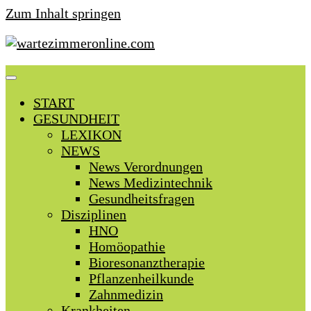
Zum Inhalt springen
START
GESUNDHEIT
LEXIKON
NEWS
News Verordnungen
News Medizintechnik
Gesundheitsfragen
Disziplinen
HNO
Homöopathie
Bioresonanztherapie
Pflanzenheilkunde
Zahnmedizin
Krankheiten