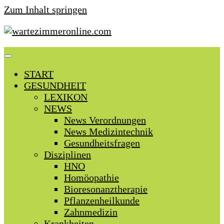
Zum Inhalt springen
START
GESUNDHEIT
LEXIKON
NEWS
News Verordnungen
News Medizintechnik
Gesundheitsfragen
Disziplinen
HNO
Homöopathie
Bioresonanztherapie
Pflanzenheilkunde
Zahnmedizin
Krankheiten