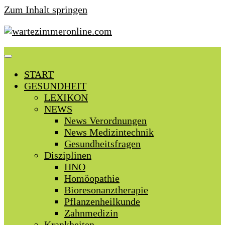
Zum Inhalt springen
START
GESUNDHEIT
LEXIKON
NEWS
News Verordnungen
News Medizintechnik
Gesundheitsfragen
Disziplinen
HNO
Homöopathie
Bioresonanztherapie
Pflanzenheilkunde
Zahnmedizin
Krankheiten