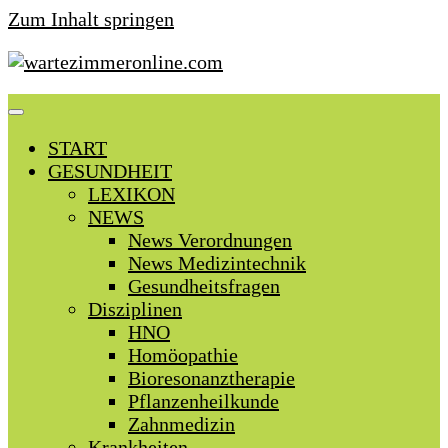
Zum Inhalt springen
START
GESUNDHEIT
LEXIKON
NEWS
News Verordnungen
News Medizintechnik
Gesundheitsfragen
Disziplinen
HNO
Homöopathie
Bioresonanztherapie
Pflanzenheilkunde
Zahnmedizin
Krankheiten