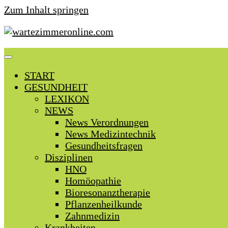
Zum Inhalt springen
START
GESUNDHEIT
LEXIKON
NEWS
News Verordnungen
News Medizintechnik
Gesundheitsfragen
Disziplinen
HNO
Homöopathie
Bioresonanztherapie
Pflanzenheilkunde
Zahnmedizin
Krankheiten