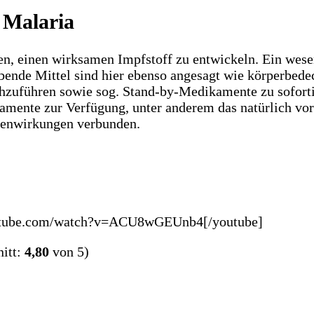
 Malaria
gen, einen wirksamen Impfstoff zu entwickeln. Ein wes
nde Mittel sind hier ebenso angesagt wie körperbedeck
chzuführen sowie sog. Stand-by-Medikamente zu sofor
kamente zur Verfügung, unter anderem das natürlich v
ebenwirkungen verbunden.
youtube.com/watch?v=ACU8wGEUnb4[/youtube]
itt:
4,80
von 5)