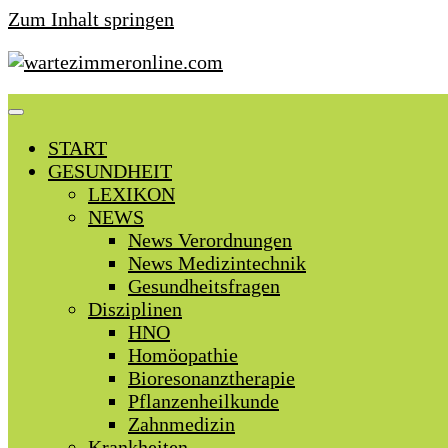
Zum Inhalt springen
START
GESUNDHEIT
LEXIKON
NEWS
News Verordnungen
News Medizintechnik
Gesundheitsfragen
Disziplinen
HNO
Homöopathie
Bioresonanztherapie
Pflanzenheilkunde
Zahnmedizin
Krankheiten