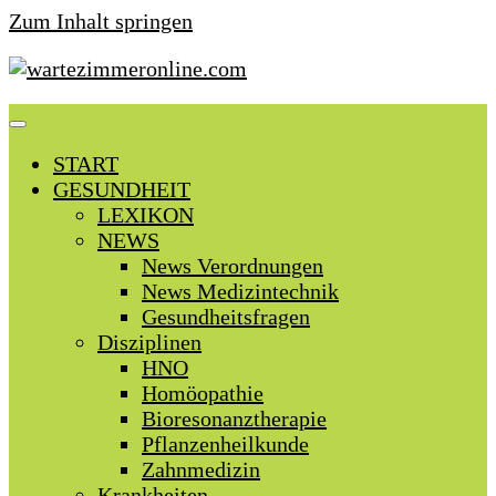
Zum Inhalt springen
START
GESUNDHEIT
LEXIKON
NEWS
News Verordnungen
News Medizintechnik
Gesundheitsfragen
Disziplinen
HNO
Homöopathie
Bioresonanztherapie
Pflanzenheilkunde
Zahnmedizin
Krankheiten