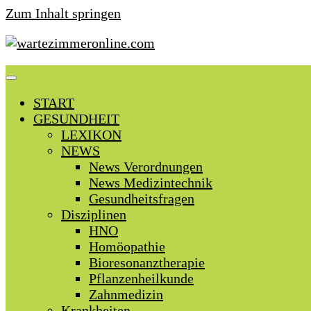
Zum Inhalt springen
START
GESUNDHEIT
LEXIKON
NEWS
News Verordnungen
News Medizintechnik
Gesundheitsfragen
Disziplinen
HNO
Homöopathie
Bioresonanztherapie
Pflanzenheilkunde
Zahnmedizin
Krankheiten