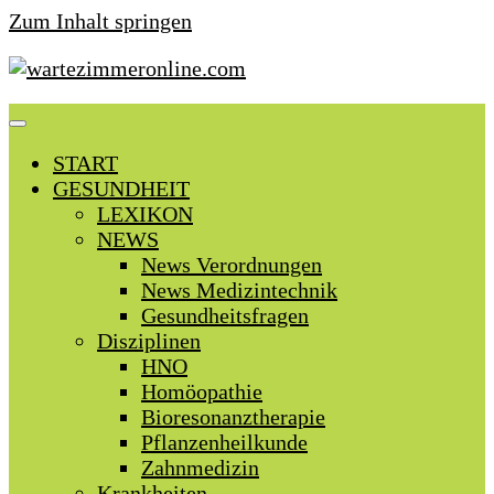
Zum Inhalt springen
START
GESUNDHEIT
LEXIKON
NEWS
News Verordnungen
News Medizintechnik
Gesundheitsfragen
Disziplinen
HNO
Homöopathie
Bioresonanztherapie
Pflanzenheilkunde
Zahnmedizin
Krankheiten