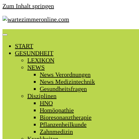
Zum Inhalt springen
START
GESUNDHEIT
LEXIKON
NEWS
News Verordnungen
News Medizintechnik
Gesundheitsfragen
Disziplinen
HNO
Homöopathie
Bioresonanztherapie
Pflanzenheilkunde
Zahnmedizin
Krankheiten