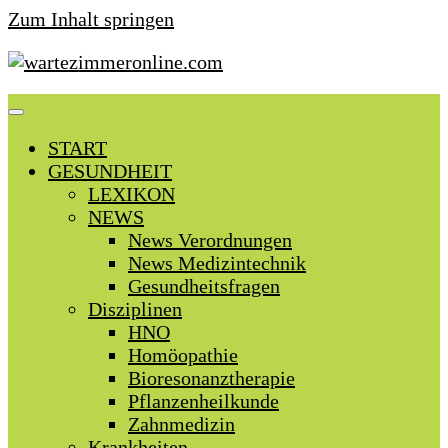
Zum Inhalt springen
START
GESUNDHEIT
LEXIKON
NEWS
News Verordnungen
News Medizintechnik
Gesundheitsfragen
Disziplinen
HNO
Homöopathie
Bioresonanztherapie
Pflanzenheilkunde
Zahnmedizin
Krankheiten