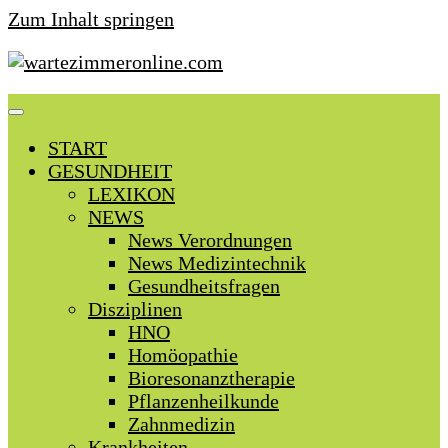
Zum Inhalt springen
START
GESUNDHEIT
LEXIKON
NEWS
News Verordnungen
News Medizintechnik
Gesundheitsfragen
Disziplinen
HNO
Homöopathie
Bioresonanztherapie
Pflanzenheilkunde
Zahnmedizin
Krankheiten