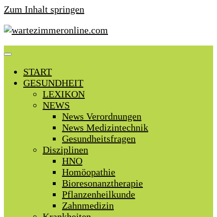
Zum Inhalt springen
START
GESUNDHEIT
LEXIKON
NEWS
News Verordnungen
News Medizintechnik
Gesundheitsfragen
Disziplinen
HNO
Homöopathie
Bioresonanztherapie
Pflanzenheilkunde
Zahnmedizin
Krankheiten