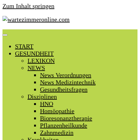
Zum Inhalt springen
START
GESUNDHEIT
LEXIKON
NEWS
News Verordnungen
News Medizintechnik
Gesundheitsfragen
Disziplinen
HNO
Homöopathie
Bioresonanztherapie
Pflanzenheilkunde
Zahnmedizin
Krankheiten