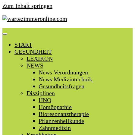
Zum Inhalt springen
START
GESUNDHEIT
LEXIKON
NEWS
News Verordnungen
News Medizintechnik
Gesundheitsfragen
Disziplinen
HNO
Homöopathie
Bioresonanztherapie
Pflanzenheilkunde
Zahnmedizin
Krankheiten