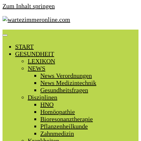
Zum Inhalt springen
START
GESUNDHEIT
LEXIKON
NEWS
News Verordnungen
News Medizintechnik
Gesundheitsfragen
Disziplinen
HNO
Homöopathie
Bioresonanztherapie
Pflanzenheilkunde
Zahnmedizin
Krankheiten