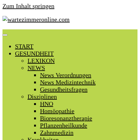
Zum Inhalt springen
START
GESUNDHEIT
LEXIKON
NEWS
News Verordnungen
News Medizintechnik
Gesundheitsfragen
Disziplinen
HNO
Homöopathie
Bioresonanztherapie
Pflanzenheilkunde
Zahnmedizin
Krankheiten