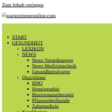
Zum Inhalt springen
START
GESUNDHEIT
LEXIKON
NEWS
News Verordnungen
News Medizintechnik
Gesundheitsfragen
Disziplinen
HNO
Homöopathie
Bioresonanztherapie
Pflanzenheilkunde
Zahnmedizin
Krankheiten