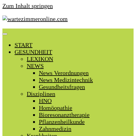
Zum Inhalt springen
START
GESUNDHEIT
LEXIKON
NEWS
News Verordnungen
News Medizintechnik
Gesundheitsfragen
Disziplinen
HNO
Homöopathie
Bioresonanztherapie
Pflanzenheilkunde
Zahnmedizin
Krankheiten