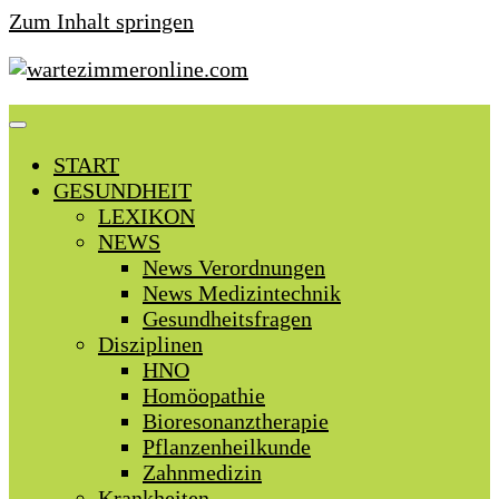
Zum Inhalt springen
START
GESUNDHEIT
LEXIKON
NEWS
News Verordnungen
News Medizintechnik
Gesundheitsfragen
Disziplinen
HNO
Homöopathie
Bioresonanztherapie
Pflanzenheilkunde
Zahnmedizin
Krankheiten