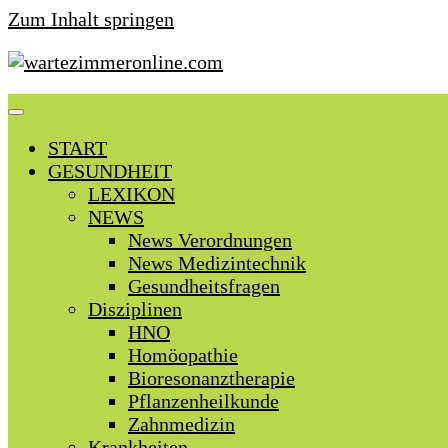
Zum Inhalt springen
START
GESUNDHEIT
LEXIKON
NEWS
News Verordnungen
News Medizintechnik
Gesundheitsfragen
Disziplinen
HNO
Homöopathie
Bioresonanztherapie
Pflanzenheilkunde
Zahnmedizin
Krankheiten