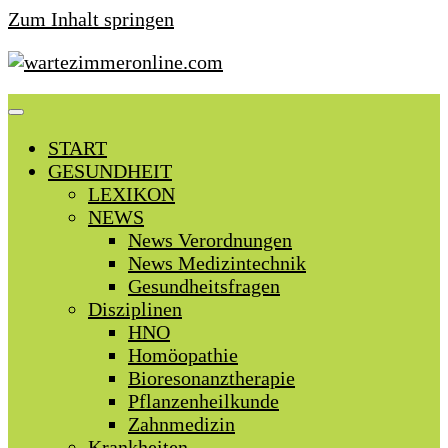
Zum Inhalt springen
START
GESUNDHEIT
LEXIKON
NEWS
News Verordnungen
News Medizintechnik
Gesundheitsfragen
Disziplinen
HNO
Homöopathie
Bioresonanztherapie
Pflanzenheilkunde
Zahnmedizin
Krankheiten