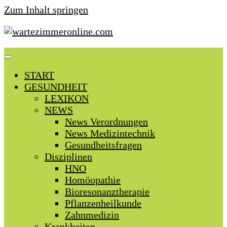
Zum Inhalt springen
START
GESUNDHEIT
LEXIKON
NEWS
News Verordnungen
News Medizintechnik
Gesundheitsfragen
Disziplinen
HNO
Homöopathie
Bioresonanztherapie
Pflanzenheilkunde
Zahnmedizin
Krankheiten