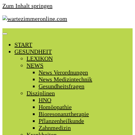
Zum Inhalt springen
START
GESUNDHEIT
LEXIKON
NEWS
News Verordnungen
News Medizintechnik
Gesundheitsfragen
Disziplinen
HNO
Homöopathie
Bioresonanztherapie
Pflanzenheilkunde
Zahnmedizin
Krankheiten