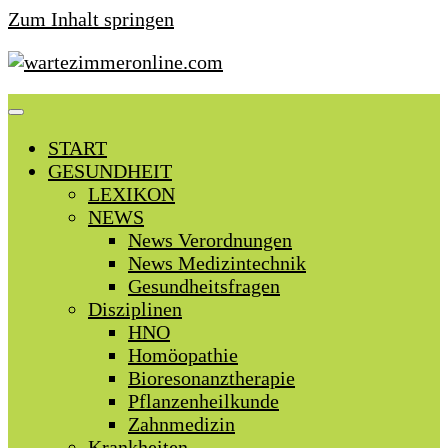
Zum Inhalt springen
START
GESUNDHEIT
LEXIKON
NEWS
News Verordnungen
News Medizintechnik
Gesundheitsfragen
Disziplinen
HNO
Homöopathie
Bioresonanztherapie
Pflanzenheilkunde
Zahnmedizin
Krankheiten