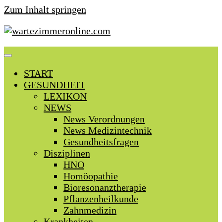
Zum Inhalt springen
START
GESUNDHEIT
LEXIKON
NEWS
News Verordnungen
News Medizintechnik
Gesundheitsfragen
Disziplinen
HNO
Homöopathie
Bioresonanztherapie
Pflanzenheilkunde
Zahnmedizin
Krankheiten