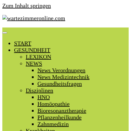
Zum Inhalt springen
START
GESUNDHEIT
LEXIKON
NEWS
News Verordnungen
News Medizintechnik
Gesundheitsfragen
Disziplinen
HNO
Homöopathie
Bioresonanztherapie
Pflanzenheilkunde
Zahnmedizin
Krankheiten